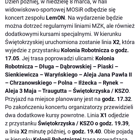
Dzień później, w niedzielę 8 marca, w hali
widowiskowo-sportowej MOSiR odbędzie się
koncert zespołu
LemON
. Na wydarzenie będzie
można dotrzeć regularnymi liniami MZK, ale również
dodatkowymi kursami specjalnymi. W kierunku
Świętokrzyskiej uruchomiona zostanie linia
X2
, która
wyjedzie z przystanku
Kolonia Robotnicza o godz.
17.05
. Jej trasa poprowadzi ulicami:
Kolonia
Robotnicza – Długa – Dąbrowskiej – Piaski –
Sienkiewicza – Waryńskiego – Aleja Jana Pawła II
– Chrzanowskiego – Polna – Iłżecka – Rynek –
Aleja 3 Maja – Traugutta – Świętokrzyska / KSZO
.
Przyjazd na miejsce planowany jest na
godz. 17.32
.
Po zakończeniu koncertu organizatorzy przewidzieli
dwa dodatkowe kursy powrotne. Linia
X1
odjedzie
z przystanku
Świętokrzyska / KSZO o godz. 19.39
,
a linia
X2
minutę później, o
godz. 19.40
. Obie pojadą
w kierunku
Kolonii Robotniczej
trasą prowadzącą