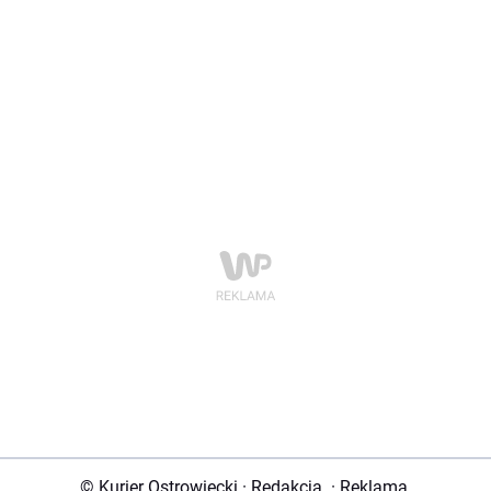
© Kurier Ostrowiecki
·
Redakcja
·
Reklama