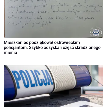
Mieszkaniec podziękował ostrowieckim
policjantom. Szybko odzyskali część skradzionego
mienia