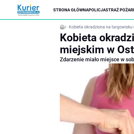
STRONA GŁÓWNA
POLICJA
STRAŻ POŻAR
Kobieta okradziona na targowisku
Kobieta okradz
miejskim w Os
Zdarzenie miało miejsce w sobo