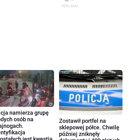
icja namierza grupę
dych osób na
Zostawił portfel na
ajnogach.
sklepowej półce. Chwilę
entyfikacja
później zniknęły
ostałych jest kwestią