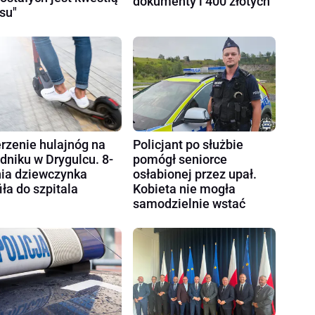
dokumenty i 400 złotych
su"
rzenie hulajnóg na
Policjant po służbie
dniku w Drygulcu. 8-
pomógł seniorce
nia dziewczynka
osłabionej przez upał.
fiła do szpitala
Kobieta nie mogła
samodzielnie wstać