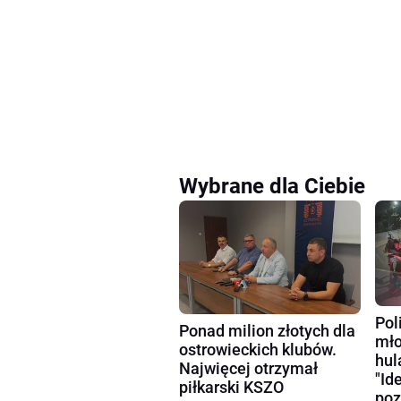
Wybrane dla Ciebie
Pol
Ponad milion złotych dla
mło
ostrowieckich klubów.
hul
Najwięcej otrzymał
"Id
piłkarski KSZO
poz