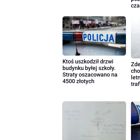
cza
Ktoś uszkodził drzwi
Zde
budynku byłej szkoły.
cho
Straty oszacowano na
let
4500 złotych
tra