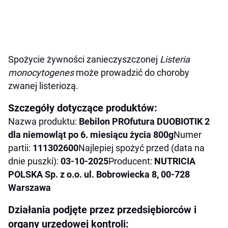
Spożycie żywności zanieczyszczonej
Listeria
monocytogenes
może prowadzić do choroby
zwanej listeriozą.
Szczegóły dotyczące produktów:
Nazwa produktu:
Bebilon PROfutura DUOBIOTIK 2
dla niemowląt po 6. miesiącu życia 800g
Numer
partii:
111302600
Najlepiej spożyć przed (data na
dnie puszki):
03-10-2025
Producent:
NUTRICIA
POLSKA Sp. z o.o. ul. Bobrowiecka 8, 00-728
Warszawa
Działania podjęte przez przedsiębiorców i
organy urzędowej kontroli: