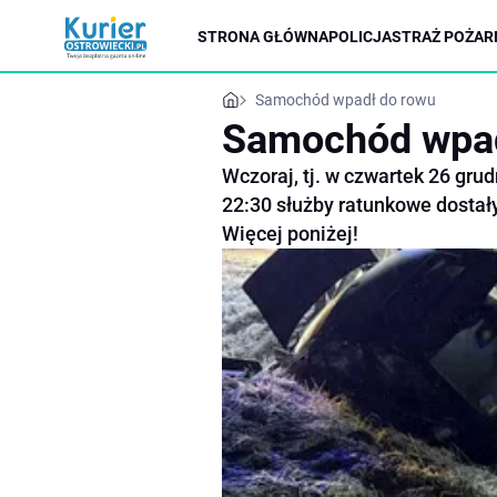
STRONA GŁÓWNA
POLICJA
STRAŻ POŻAR
Samochód wpadł do rowu
Samochód wpad
Wczoraj, tj. w czwartek 26 gru
22:30 służby ratunkowe dostał
Więcej poniżej!