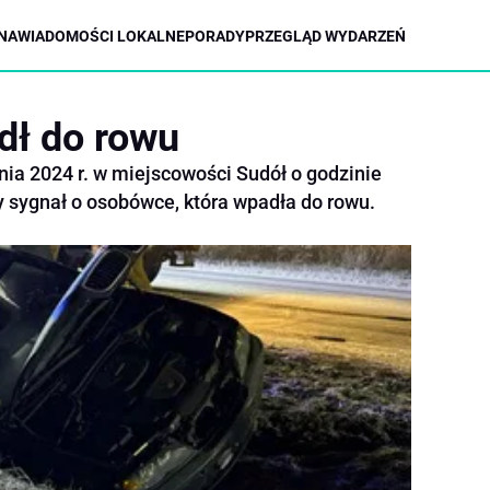
NA
WIADOMOŚCI LOKALNE
PORADY
PRZEGLĄD WYDARZEŃ
ł do rowu
dnia 2024 r. w miejscowości Sudół o godzinie
y sygnał o osobówce, która wpadła do rowu.