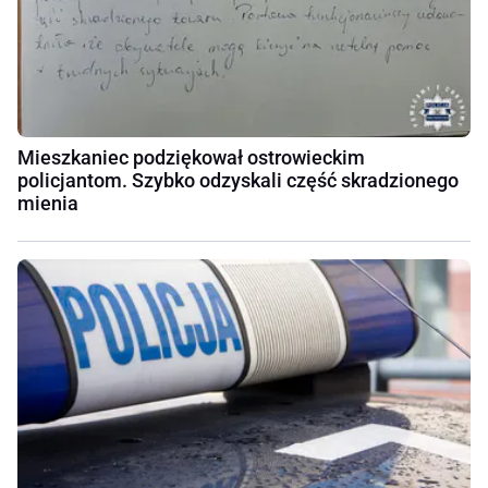
Mieszkaniec podziękował ostrowieckim
policjantom. Szybko odzyskali część skradzionego
mienia