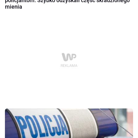
policjantom. Szybko odzyskali część skradzionego
mienia