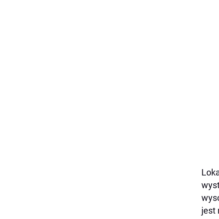
Loka
wyst
wyso
jest