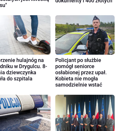
dokumenty i 400 złotych
su"
rzenie hulajnóg na
Policjant po służbie
dniku w Drygulcu. 8-
pomógł seniorce
nia dziewczynka
osłabionej przez upał.
fiła do szpitala
Kobieta nie mogła
samodzielnie wstać