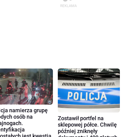
icja namierza grupę
dych osób na
Zostawił portfel na
ajnogach.
sklepowej półce. Chwilę
entyfikacja
później zniknęły
ostałych jest kwestią