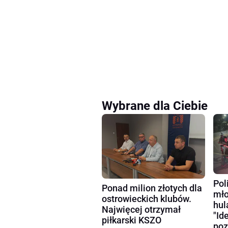
Wybrane dla Ciebie
Pol
Ponad milion złotych dla
mło
ostrowieckich klubów.
hul
Najwięcej otrzymał
"Id
piłkarski KSZO
poz