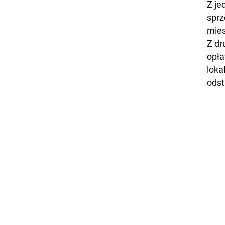
Z je
sprz
mies
Z dr
opła
loka
odst