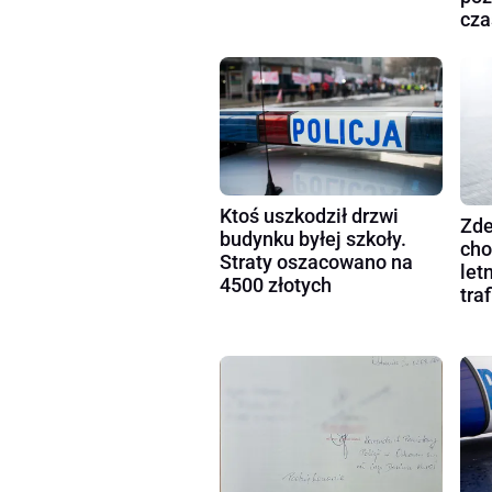
cza
Ktoś uszkodził drzwi
Zde
budynku byłej szkoły.
cho
Straty oszacowano na
let
4500 złotych
tra