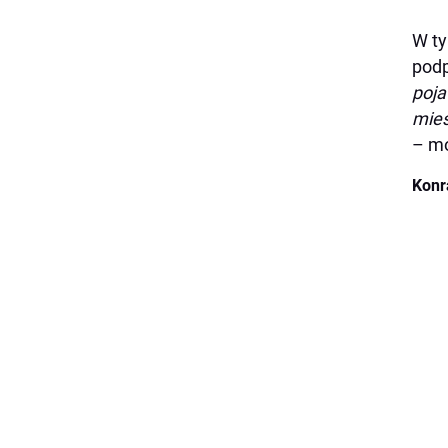
W ty
podp
poja
mies
– mo
Konr