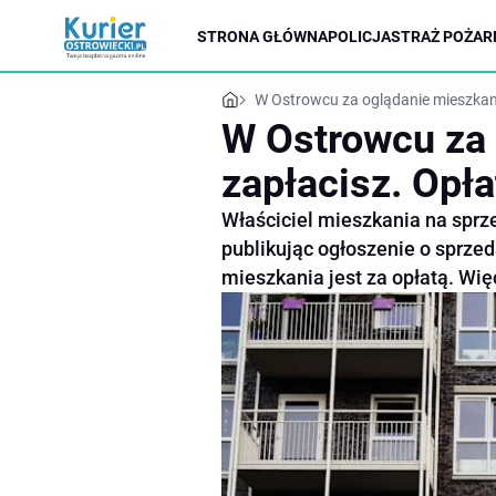
STRONA GŁÓWNA
POLICJA
STRAŻ POŻAR
W Ostrowcu za oglądanie mieszkani
W Ostrowcu za 
zapłacisz. Opła
Właściciel mieszkania na sprz
publikując ogłoszenie o sprzed
mieszkania jest za opłatą. Wię