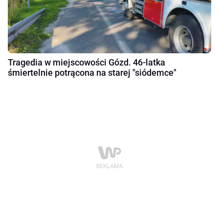
Tragedia w miejscowości Gózd. 46-latka
śmiertelnie potrącona na starej "siódemce"