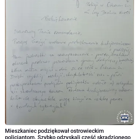
Mieszkaniec podziękował ostrowieckim
policjantom. Szybko odzyskali część skradzionego