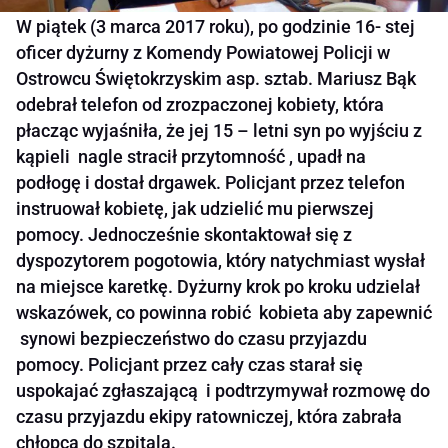
W piątek (3 marca 2017 roku), po godzinie 16- stej
oficer dyżurny z Komendy Powiatowej Policji w
Ostrowcu Świętokrzyskim asp. sztab. Mariusz Bąk
odebrał telefon od zrozpaczonej kobiety, która
płacząc wyjaśniła, że jej 15 – letni syn po wyjściu z
kąpieli nagle stracił przytomność , upadł na
podłogę i dostał drgawek. Policjant przez telefon
instruował kobietę, jak udzielić mu pierwszej
pomocy. Jednocześnie skontaktował się z
dyspozytorem pogotowia, który natychmiast wysłał
na miejsce karetkę. Dyżurny krok po kroku udzielał
wskazówek, co powinna robić kobieta aby zapewnić
synowi bezpieczeństwo do czasu przyjazdu
pomocy. Policjant przez cały czas starał się
uspokajać zgłaszającą i podtrzymywał rozmowę do
czasu przyjazdu ekipy ratowniczej, która zabrała
chłopca do szpitala.