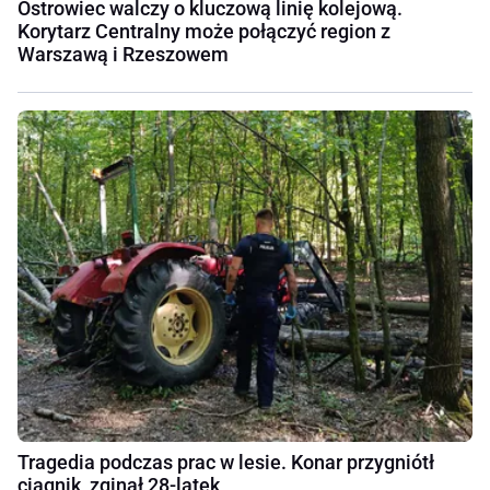
Ostrowiec walczy o kluczową linię kolejową.
Korytarz Centralny może połączyć region z
Warszawą i Rzeszowem
Tragedia podczas prac w lesie. Konar przygniótł
ciągnik, zginął 28-latek