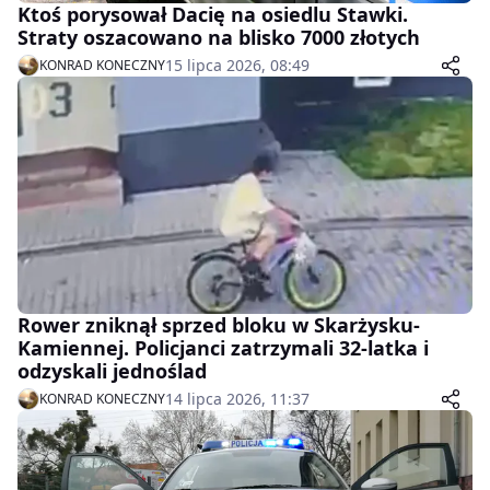
Ktoś porysował Dacię na osiedlu Stawki.
Straty oszacowano na blisko 7000 złotych
15 lipca 2026, 08:49
KONRAD KONECZNY
Rower zniknął sprzed bloku w Skarżysku-
Kamiennej. Policjanci zatrzymali 32-latka i
odzyskali jednoślad
14 lipca 2026, 11:37
KONRAD KONECZNY