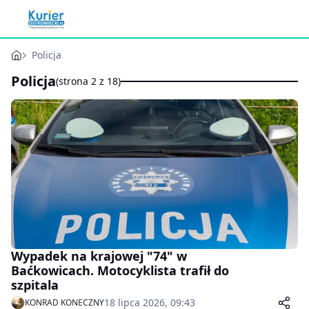
Policja
Policja
(strona 2 z 18)
Wypadek na krajowej "74" w
Baćkowicach. Motocyklista trafił do
szpitala
18 lipca 2026, 09:43
KONRAD KONECZNY