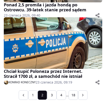
Ponad 2,5 promila i jazda hondą po
Ostrowcu. 39-latek stanie przed sądem
23 czerwca 2026, 09:40
Chciał kupić Poloneza przez Internet.
Stracił 1700 zł, a samochód nie istniał
23 czerwca 2026, 09:19
KONRAD KONECZNY
1
2
3
4
…
18