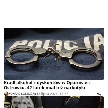
Kradł alkohol z dyskontów w Opatowie i
Ostrowcu. 42-latek miał też narkotyki
13 lipca 2026, 13:32
KONRAD KONECZNY