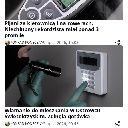
Pijani za kierownicą i na rowerach.
Niechlubny rekordzista miał ponad 3
promile
9 lipca 2026, 15:03
KONRAD KONECZNY
Włamanie do mieszkania w Ostrowcu
Świętokrzyskim. Zginęła gotówka
5 lipca 2026, 09:43
KONRAD KONECZNY