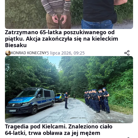
Zatrzymano 65-latka poszukiwanego od
piątku. Akcja zakończyła się na kieleckim
Biesaku
5 lipca 2026, 09:25
KONRAD KONECZNY
Tragedia pod Kielcami. Znaleziono ciało
64-latki, trwa obława za jej mężem